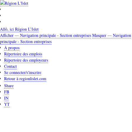
Aller
au
contenu
principal
Allô, ici Région L’Islet
Afficher — Navigation principale - Section entreprises
Masquer — Navigation
Navigation
principale - Section entreprises
principale
À propos
Répertoire des emplois
-
Répertoire des employeurs
Section
Contact
entreprises
Se connecter/s'inscrire
Retour à regionlislet.com
Share
FB
IN
YT