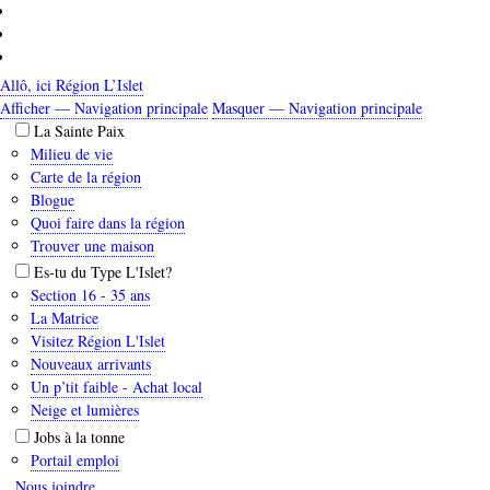
Aller
au
contenu
principal
Allô, ici Région L’Islet
Afficher — Navigation principale
Masquer — Navigation principale
Navigation
La Sainte Paix
principale
Milieu de vie
Carte de la région
Blogue
Quoi faire dans la région
Trouver une maison
Es-tu du Type L'Islet?
Section 16 - 35 ans
La Matrice
Visitez Région L'Islet
Nouveaux arrivants
Un p’tit faible - Achat local
Neige et lumières
Jobs à la tonne
Portail emploi
Nous joindre