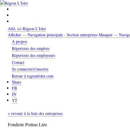
Aller
au
contenu
principal
Allô, ici Région L’Islet
Afficher — Navigation principale - Section entreprises
Masquer — Navigati
Navigation
À propos
principale
Répertoire des emplois
-
Répertoire des employeurs
Section
Contact
entreprises
Se connecter/s'inscrire
Retour à regionlislet.com
Share
FB
IN
YT
< revenir à la liste des entreprises
Fonderie Poitras Ltée