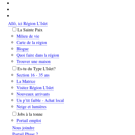
Aller
au
contenu
principal
Allô, ici Région L’Islet
La Sainte Paix
Navigation
Milieu de vie
principale
Carte de la région
Blogue
Quoi faire dans la région
Trouver une maison
Es-tu du Type L'Islet?
Section 16 - 35 ans
La Matrice
Visitez Région L'Islet
Nouveaux arrivants
Un p’tit faible - Achat local
Neige et lumières
Jobs à la tonne
Portail emploi
Nous joindre
Portail Phase 2