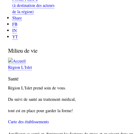
(à destination des acteurs
de la région)
Share
FB
IN
YT
Milieu de vie
Région L'Islet
Santé
Région L'Islet prend soin de vous.
Du suivi de santé au traitement médical,
tout est en place pour garder la forme!
Carte des établissements
Améliorer sa santé en diminuant les facteurs de stress et en vivant dans un 