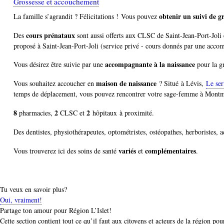
Grossesse et accouchement
obtenir un
suivi de g
La famille s’agrandit ? Félicitations !
Vous pouvez
cours prénataux
Des
sont aussi offerts aux
CLSC
de Saint-Jean-Port-Joli 
proposé à Saint-Jean-Port-Joli (service privé - cours donnés par une accomp
accompagnante à la naissance
Vous désirez être suivie par une
pour la g
maison de naissance
Vous souhaitez accoucher en
? Situé à Lévis,
Le se
temps de déplacement, vous pouvez rencontrer votre sage-femme à Montm
8
2
2
pharmacies,
CLSC et
hôpitaux à proximité.
Des dentistes, physiothérapeutes, optométristes, ostéopathes, herboristes, a
variés
complémentaires
Vous trouverez ici des soins de santé
et
.
Tu veux en savoir plus?
Oui, vraiment!
Partage ton amour pour Région L’Islet!
Cette section contient tout ce qu’il faut aux citoyens et acteurs de la région po