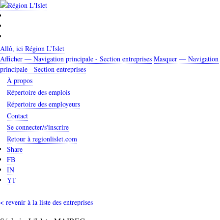
Aller
au
contenu
principal
Allô, ici Région L’Islet
Afficher — Navigation principale - Section entreprises
Masquer — Navigation
Navigation
principale - Section entreprises
principale
À propos
-
Répertoire des emplois
Section
Répertoire des employeurs
entreprises
Contact
Se connecter/s'inscrire
Retour à regionlislet.com
Share
FB
IN
YT
< revenir à la liste des entreprises