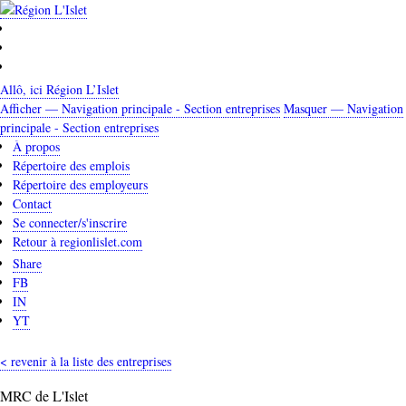
Aller
au
contenu
principal
Allô, ici Région L’Islet
Afficher — Navigation principale - Section entreprises
Masquer — Navigation
Navigation
principale - Section entreprises
principale
À propos
Répertoire des emplois
-
Répertoire des employeurs
Section
Contact
entreprises
Se connecter/s'inscrire
Retour à regionlislet.com
Share
FB
IN
YT
< revenir à la liste des entreprises
MRC de L'Islet