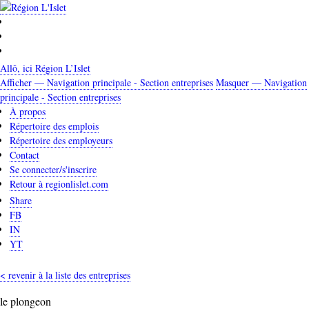
Aller
au
contenu
principal
Allô, ici Région L’Islet
Afficher — Navigation principale - Section entreprises
Masquer — Navigation
Navigation
principale - Section entreprises
principale
À propos
Répertoire des emplois
-
Répertoire des employeurs
Section
Contact
entreprises
Se connecter/s'inscrire
Retour à regionlislet.com
Share
FB
IN
YT
< revenir à la liste des entreprises
le plongeon