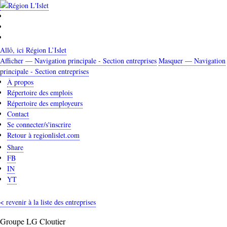
Aller
au
contenu
principal
Allô, ici Région L’Islet
Afficher — Navigation principale - Section entreprises
Masquer — Navigation
Navigation
principale - Section entreprises
principale
À propos
Répertoire des emplois
-
Répertoire des employeurs
Section
Contact
entreprises
Se connecter/s'inscrire
Retour à regionlislet.com
Share
FB
IN
YT
< revenir à la liste des entreprises
Groupe LG Cloutier