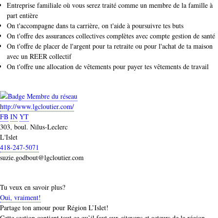
Entreprise familiale où vous serez traité comme un membre de la famille à
part entière
On t'accompagne dans ta carrière, on t'aide à poursuivre tes buts
On t'offre des assurances collectives complètes avec compte gestion de santé
On t'offre de placer de l'argent pour ta retraite ou pour l'achat de ta maison
avec un REER collectif
On t'offre une allocation de vêtements pour payer tes vêtements de travail
http://www.lgcloutier.com/
FB
IN
YT
303, boul. Nilus-Leclerc
L'Islet
418-247-5071
suzie.godbout@lgcloutier.com
Tu veux en savoir plus?
Oui, vraiment!
Partage ton amour pour Région L’Islet!
Cette section contient tout ce qu’il faut aux citoyens et acteurs de la région