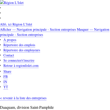
Aller
au
contenu
principal
Allô, ici Région L’Islet
Afficher — Navigation principale - Section entreprises
Masquer — Navigation
Navigation
principale - Section entreprises
principale
À propos
Répertoire des emplois
-
Répertoire des employeurs
Section
Contact
entreprises
Se connecter/s'inscrire
Retour à regionlislet.com
Share
FB
IN
YT
< revenir à la liste des entreprises
Daaquam, division Saint-Pamphile