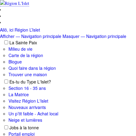
Aller
au
contenu
principal
Allô, ici Région L’Islet
Afficher — Navigation principale
Masquer — Navigation principale
Navigation
La Sainte Paix
principale
Milieu de vie
Carte de la région
Blogue
Quoi faire dans la région
Trouver une maison
Es-tu du Type L'Islet?
Section 16 - 35 ans
La Matrice
Visitez Région L'Islet
Nouveaux arrivants
Un p’tit faible - Achat local
Neige et lumières
Jobs à la tonne
Portail emploi