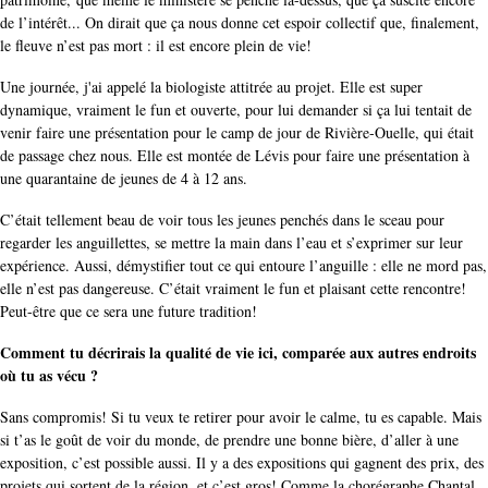
de l’intérêt... On dirait que ça nous donne cet espoir collectif que, finalement,
le fleuve n’est pas mort : il est encore plein de vie!
Une journée, j'ai appelé la biologiste attitrée au projet. Elle est super
dynamique, vraiment le fun et ouverte, pour lui demander si ça lui tentait de
venir faire une présentation pour le camp de jour de Rivière-Ouelle, qui était
de passage chez nous. Elle est montée de Lévis pour faire une présentation à
une quarantaine de jeunes de 4 à 12 ans.
C’était tellement beau de voir tous les jeunes penchés dans le sceau pour
regarder les anguillettes, se mettre la main dans l’eau et s’exprimer sur leur
expérience. Aussi, démystifier tout ce qui entoure l’anguille : elle ne mord pas,
elle n’est pas dangereuse. C’était vraiment le fun et plaisant cette rencontre!
Peut-être que ce sera une future tradition!
Comment tu décrirais la qualité de vie ici, comparée aux autres endroits
où tu as vécu ?
Sans compromis! Si tu veux te retirer pour avoir le calme, tu es capable. Mais
si t’as le goût de voir du monde, de prendre une bonne bière, d’aller à une
exposition, c’est possible aussi. Il y a des expositions qui gagnent des prix, des
projets qui sortent de la région, et c’est gros! Comme la chorégraphe Chantal