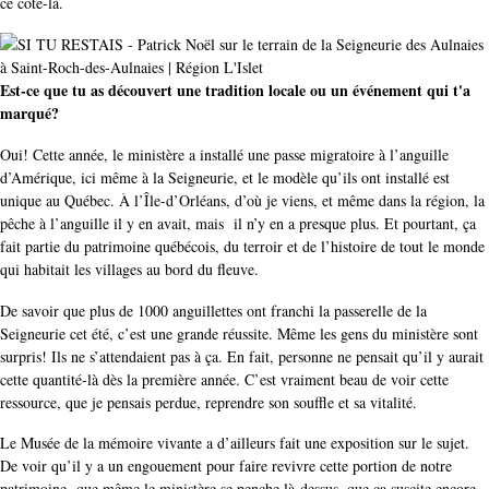
ce côté-là.
Est-ce que tu as découvert une tradition locale ou un événement qui t'a
marqué?
Oui! Cette année, le ministère a installé une passe migratoire à l’anguille
d’Amérique, ici même à la Seigneurie, et le modèle qu’ils ont installé est
unique au Québec. À l’Île-d’Orléans, d’où je viens, et même dans la région, la
pêche à l’anguille il y en avait, mais il n’y en a presque plus. Et pourtant, ça
fait partie du patrimoine québécois, du terroir et de l’histoire de tout le monde
qui habitait les villages au bord du fleuve.
De savoir que plus de 1000 anguillettes ont franchi la passerelle de la
Seigneurie cet été, c’est une grande réussite. Même les gens du ministère sont
surpris! Ils ne s’attendaient pas à ça. En fait, personne ne pensait qu’il y aurait
cette quantité-là dès la première année. C’est vraiment beau de voir cette
ressource, que je pensais perdue, reprendre son souffle et sa vitalité.
Le Musée de la mémoire vivante a d’ailleurs fait une exposition sur le sujet.
De voir qu’il y a un engouement pour faire revivre cette portion de notre
patrimoine,
que même le ministère se penche là-dessus, que ça suscite encore