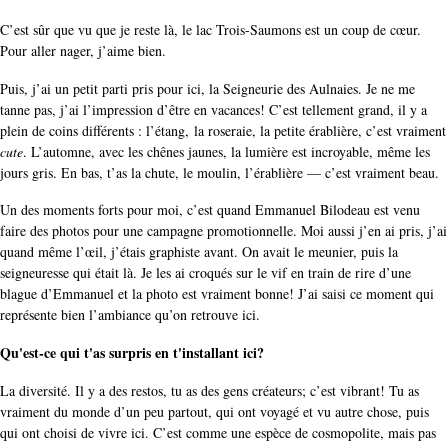
C’est sûr que vu que je reste là, le lac Trois-Saumons est un coup de cœur.
Pour aller nager, j’aime bien.
Puis, j’ai un petit parti pris pour ici, la Seigneurie des Aulnaies. Je ne me
tanne pas, j’ai l’impression d’être en vacances! C’est tellement grand, il y a
plein de coins différents : l’étang, la roseraie, la petite érablière, c’est vraiment
cute
. L’automne, avec les chênes jaunes, la lumière est incroyable, même les
jours gris. En bas, t’as la chute, le moulin, l’érablière — c’est vraiment beau.
Un des moments forts pour moi, c’est quand Emmanuel Bilodeau est venu
faire des photos pour une campagne promotionnelle. Moi aussi j’en ai pris, j’ai
quand même l’œil, j’étais graphiste avant. On avait le meunier, puis la
seigneuresse qui était là. Je les ai croqués sur le vif en train de rire d’une
blague d’Emmanuel et la photo est vraiment bonne! J’ai saisi ce moment qui
représente bien l’ambiance qu’on retrouve ici­.
Qu'est-ce qui t'as surpris en t'installant ici?
La diversité. Il y a des restos, tu as des gens créateurs; c’est vibrant! Tu as
vraiment du monde d’un peu partout, qui ont voyagé et vu autre chose, puis
qui ont choisi de vivre ici. C’est comme une espèce de cosmopolite, mais pas