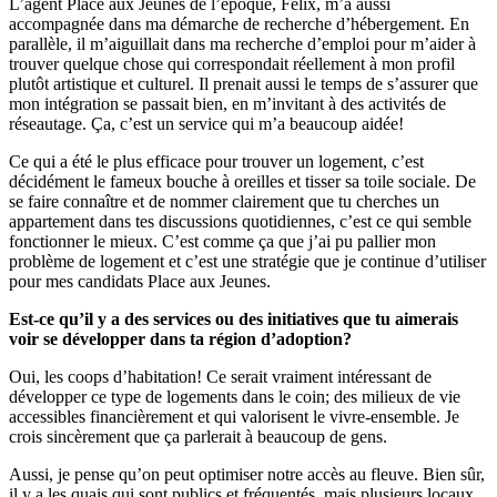
L’agent Place aux Jeunes de l’époque, Félix, m’a aussi
accompagnée dans ma démarche de recherche d’hébergement. En
parallèle, il m’aiguillait dans ma recherche d’emploi pour m’aider à
trouver quelque chose qui correspondait réellement à mon profil
plutôt artistique et culturel. Il prenait aussi le temps de s’assurer que
mon intégration se passait bien, en m’invitant à des activités de
réseautage. Ça, c’est un service qui m’a beaucoup aidée!
Ce qui a été le plus efficace pour trouver un logement, c’est
décidément le fameux bouche à oreilles et tisser sa toile sociale. De
se faire connaître et de nommer clairement que tu cherches un
appartement dans tes discussions quotidiennes, c’est ce qui semble
fonctionner le mieux. C’est comme ça que j’ai pu pallier mon
problème de logement et c’est une stratégie que je continue d’utiliser
pour mes candidats Place aux Jeunes.
Est-ce qu’il y a des services ou des initiatives que tu aimerais
voir se développer dans ta région d’adoption?
Oui, les coops d’habitation! Ce serait vraiment intéressant de
développer ce type de logements dans le coin; des milieux de vie
accessibles financièrement et qui valorisent le vivre-ensemble. Je
crois sincèrement que ça parlerait à beaucoup de gens.
Aussi, je pense qu’on peut optimiser notre accès au fleuve. Bien sûr,
il y a les quais qui sont publics et fréquentés, mais plusieurs locaux,