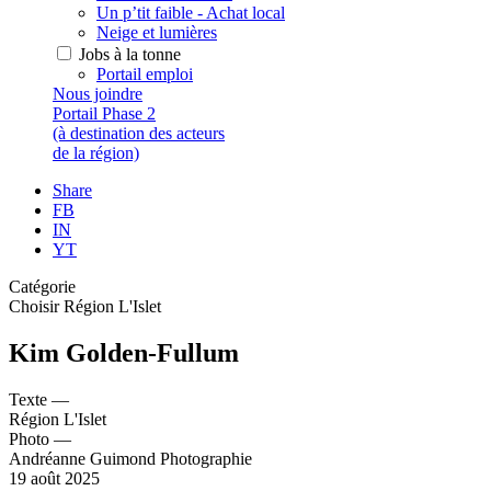
Un p’tit faible - Achat local
Neige et lumières
Jobs à la tonne
Portail emploi
Nous joindre
Portail Phase 2
(à destination des acteurs
de la région)
Share
FB
IN
YT
Catégorie
Choisir Région L'Islet
Kim Golden-Fullum
Texte —
Région L'Islet
Photo —
Andréanne Guimond Photographie
19 août 2025