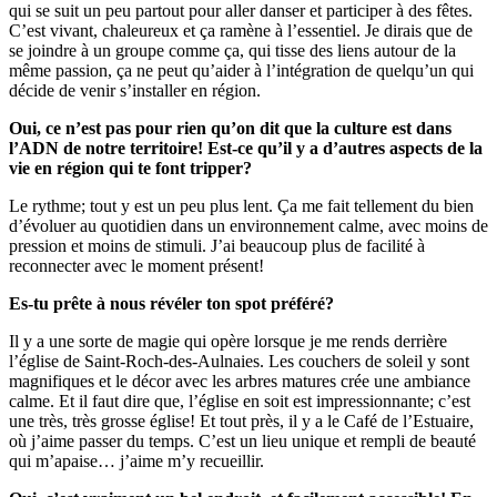
qui se suit un peu partout pour aller danser et participer à des fêtes.
C’est vivant, chaleureux et ça ramène à l’essentiel. Je dirais que de
se joindre à un groupe comme ça, qui tisse des liens autour de la
même passion, ça ne peut qu’aider à l’intégration de quelqu’un qui
décide de venir s’installer en région.
Oui, ce n’est pas pour rien qu’on dit que la culture est dans
l’ADN de notre territoire! Est-ce qu’il y a d’autres aspects de la
vie en région qui te font tripper?
Le rythme; tout y est un peu plus lent. Ça me fait tellement du bien
d’évoluer au quotidien dans un environnement calme, avec moins de
pression et moins de stimuli. J’ai beaucoup plus de facilité à
reconnecter avec le moment présent!
Es-tu prête à nous révéler ton spot préféré?
Il y a une sorte de magie qui opère lorsque je me rends derrière
l’église de Saint-Roch-des-Aulnaies. Les couchers de soleil y sont
magnifiques et le décor avec les arbres matures crée une ambiance
calme. Et il faut dire que, l’église en soit est impressionnante; c’est
une très, très grosse église! Et tout près, il y a le Café de l’Estuaire,
où j’aime passer du temps. C’est un lieu unique et rempli de beauté
qui m’apaise… j’aime m’y recueillir.