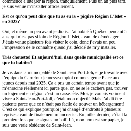
commencé à intégrer la région, tranquillement. Puis un an plus tard,
je suis venue m’installer officiellement.
Est-ce qu’on peut dire que tu as eu la « piqûre Région L’Islet »
en 2022?
Oui, et même un peu avant je dirais. J’ai habité à Québec pendant 5
ans, qui n’est pas si loin de Région L’Islet, avant de déménager.
J’étais venue plusieurs fois visiter le coin, donc j’avais un peu
l’impression de le connaître quand j’ai décidé de m’y installer.
Très chouette! Et aujourd’hui, dans quelle municipalité est-ce
que tu habites?
Je vis dans la municipalité de Saint-Jean-Port-Joli, et je travaille avec
l’équipe du Carrefour jeunesse-emploi comme agente Place aux
jeunes depuis mai 2025. Ça a pris un certain temps avant que je
m’enracine réellement ici parce que, on ne se le cachera pas, trouver
un logement en région c’est un casse-tête. Moi, je voulais vraiment
vivre à Saint-Jean-Port-Joli, c’était mon objectif. Mais j’ai dû être
patiente parce que ce n’était pas facile de trouver un hébergement!
C’est ce qui explique pourquoi j’ai changé d’endroits à plusieurs
reprises avant de finalement m’ancrer ici. En juillet dernier, c’était la
première fois que je signais un bail! Là, mon nom est sur papier, je
suis une vraie résidente de Saint-Jean.