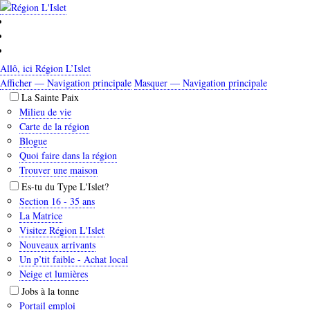
Aller
au
contenu
principal
Allô, ici Région L’Islet
Afficher — Navigation principale
Masquer — Navigation principale
Navigation
La Sainte Paix
principale
Milieu de vie
Carte de la région
Blogue
Quoi faire dans la région
Trouver une maison
Es-tu du Type L'Islet?
Section 16 - 35 ans
La Matrice
Visitez Région L'Islet
Nouveaux arrivants
Un p’tit faible - Achat local
Neige et lumières
Jobs à la tonne
Portail emploi