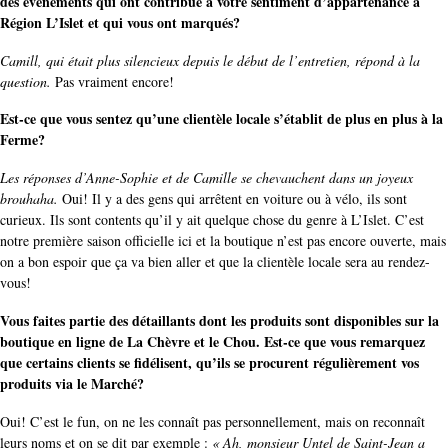
des événements qui ont contribué à votre sentiment d’appartenance à
Région L’Islet et qui vous ont marqués?
Camill, qui était plus silencieux depuis le début de l’entretien, répond à la
question.
Pas vraiment encore!
Est-ce que vous sentez qu’une clientèle locale s’établit de plus en plus à la
Ferme?
Les réponses d’Anne-Sophie et de Camille se chevauchent dans un joyeux
brouhaha.
Oui! Il y a des gens qui arrêtent en voiture ou à vélo, ils sont
curieux. Ils sont contents qu’il y ait quelque chose du genre à L’Islet. C’est
notre première saison officielle ici et la boutique n’est pas encore ouverte, mais
on a bon espoir que ça va bien aller et que la clientèle locale sera au rendez-
vous!
Vous faites partie des détaillants dont les produits sont disponibles sur la
boutique en ligne de La Chèvre et le Chou. Est-ce que vous remarquez
que certains clients se fidélisent, qu’ils se procurent régulièrement vos
produits via le Marché?
Oui! C’est le fun, on ne les connaît pas personnellement, mais on reconnaît
leurs noms et on se dit par exemple :
« Ah, monsieur Untel de Saint-Jean a