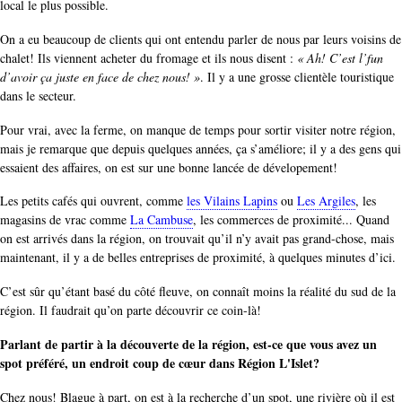
local le plus possible.
On a eu beaucoup de clients qui ont entendu parler de nous par leurs voisins de
chalet! Ils viennent acheter du fromage et ils nous disent :
« Ah! C’est l’fun
d’avoir ça juste en face de chez nous! »
. Il y a une grosse clientèle touristique
dans le secteur.
Pour vrai, avec la ferme, on manque de temps pour sortir visiter notre région,
mais je remarque que depuis quelques années, ça s’améliore; il y a des gens qui
essaient des affaires, on est sur une bonne lancée de dévelopement!
Les petits cafés qui ouvrent, comme
les Vilains Lapins
ou
Les Argiles
, les
magasins de vrac comme
La Cambuse
, les commerces de proximité... Quand
on est arrivés dans la région, on trouvait qu’il n’y avait pas grand-chose, mais
maintenant, il y a de belles entreprises de proximité, à quelques minutes d’ici.
C’est sûr qu’étant basé du côté fleuve, on connaît moins la réalité du sud de la
région. Il faudrait qu’on parte découvrir ce coin-là!
Parlant de partir à la découverte de la région, est-ce que vous avez un
spot préféré, un endroit coup de cœur dans Région L'Islet?
Chez nous! Blague à part, on est à la recherche d’un spot, une rivière où il est