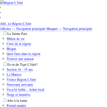
Aller
au
contenu
principal
Allô, ici Région L’Islet
Afficher — Navigation principale
Masquer — Navigation principale
Navigation
La Sainte Paix
principale
Milieu de vie
Carte de la région
Blogue
Quoi faire dans la région
Trouver une maison
Es-tu du Type L'Islet?
Section 16 - 35 ans
La Matrice
Visitez Région L'Islet
Nouveaux arrivants
Un p’tit faible - Achat local
Neige et lumières
Jobs à la tonne
Portail emploi