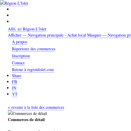
Aller
au
contenu
principal
Allô, ici Région L’Islet
Afficher — Navigation principale - Achat local
Masquer — Navigation prin
Navigation
À propos
principale
Répertoire des commerces
-
Inscription
Achat
Contact
local
Retour à regionlislet.com
Share
FB
IN
YT
< revenir à la liste des commerces
Commerces de détail