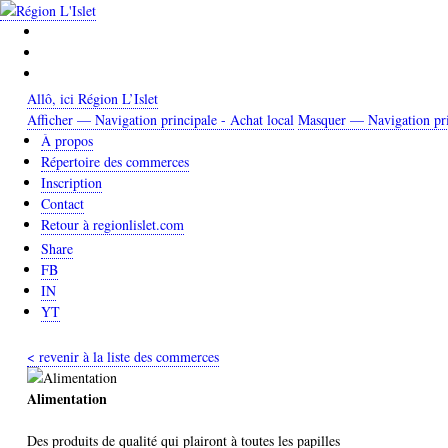
Aller
au
contenu
principal
Allô, ici Région L’Islet
Afficher — Navigation principale - Achat local
Masquer — Navigation prin
Navigation
À propos
principale
Répertoire des commerces
Inscription
-
Contact
Achat
Retour à regionlislet.com
local
Share
FB
IN
YT
< revenir à la liste des commerces
Alimentation
Des produits de qualité qui plairont à toutes les papilles